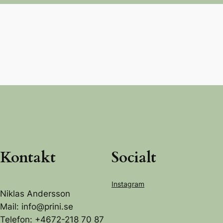
Kontakt
Socialt
Instagram
Niklas Andersson
Mail: info@prini.se
Telefon: +4672-218 70 87